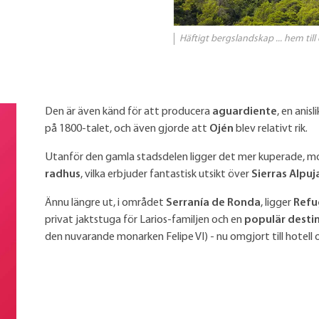
Häftigt bergslandskap ... hem till
Den är även känd för att producera
aguardiente
, en anis
på 1800-talet, och även gjorde att
Ojén
blev relativt rik.
Utanför den gamla stadsdelen ligger det mer kuperade,
radhus
, vilka erbjuder fantastisk utsikt över
Sierras Alpuj
Ännu längre ut, i området
Serranía de Ronda
, ligger
Refu
privat jaktstuga för Larios-familjen och en
populär destin
den nuvarande monarken Felipe VI) - nu omgjort till hotell 