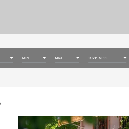
MIN
MAX
SOVPLATSER
n