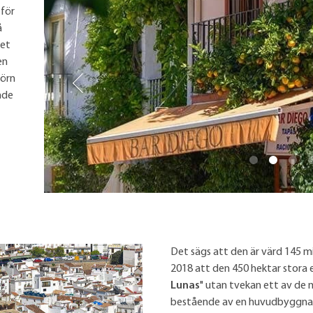
för
å
Det
en
hörn
nde
Det sägs att den är värd 145 mi
2018 att den 450 hektar stora eg
Lunas
" utan tvekan ett av de
bestående av en huvudbyggnad 