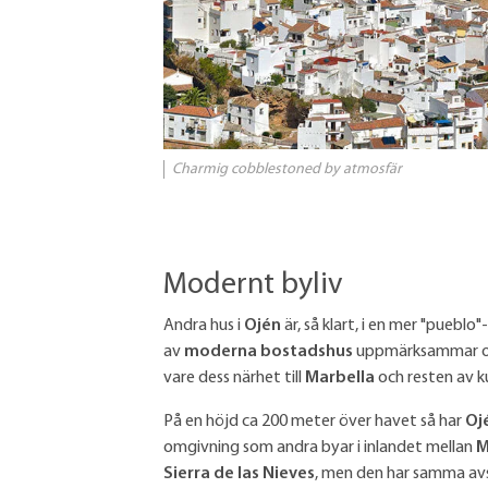
Charmig cobblestoned by atmosfär
Modernt byliv
Andra hus i
Ojén
är, så klart, i en mer "pueblo
av
moderna bostadshus
uppmärksammar om
vare dess närhet till
Marbella
och resten av k
På en höjd ca 200 meter över havet så har
Oj
omgivning som andra byar i inlandet mellan
M
Sierra de las Nieves
, men den har samma avs