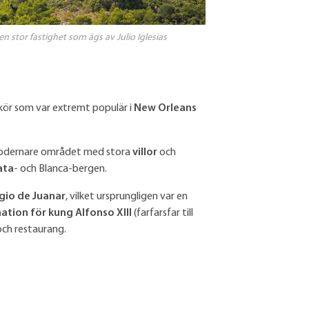
 en stor fastighet som ägs av Julio Iglesias
likör som var extremt populär i
New Orleans
 modernare området med stora
villor
och
ata
- och Blanca-bergen.
gio de Juanar
, vilket ursprungligen var en
ation för kung Alfonso XIII
(farfarsfar till
och restaurang.