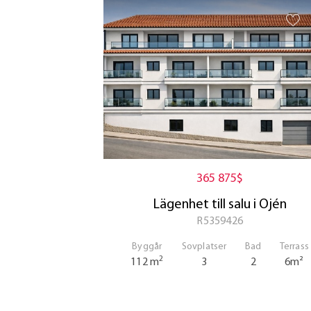
365 875$
Lägenhet till salu i Ojén
R5359426
Byggår
Sovplatser
Bad
Terrass
2
112 m
3
2
6m²