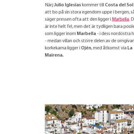
Närj
Julio Iglesias
kommer till
Costa del Sol
att bo på sin stora egendom uppe i bergen, s
säger pressen ofta att den ligger i
Marbella
. 
är inte helt fel, men det är tydligen bara pool
som ligger inom
Marbella
- i dess nordöstra 
- medan villan och större delen av de omgiva
korkekarna ligger i
Ojén
, med åtkomst via
La
Mairena.