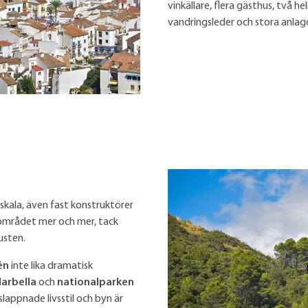
vinkällare, flera gästhus, två h
vandringsleder och stora anla
"-skala, även fast konstruktörer
rådet mer och mer, tack
usten.
én
inte lika dramatisk
arbella
och
nationalparken
lappnade livsstil och byn är