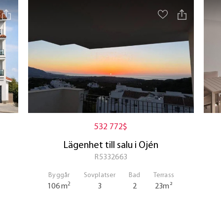
532 772$
Lägenhet till salu i Ojén
R5332663
Byggår
Sovplatser
Bad
Terrass
2
106 m
3
2
23m²