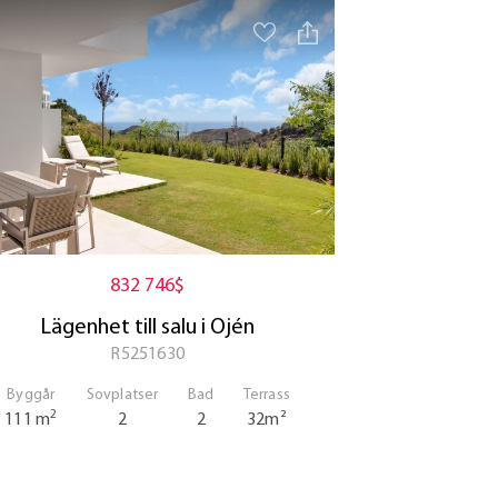
832 746$
Lägenhet till salu i Ojén
R5251630
Byggår
Sovplatser
Bad
Terrass
2
111 m
2
2
32m²